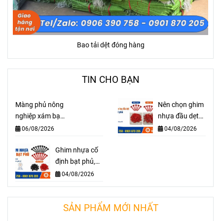
Bao tải dệt đóng hàng
TIN CHO BẠN
Màng phủ nông
Nên chọn ghim
nghiệp xám bạc
nhựa đầu dẹt
20 mic giá sỉ,
hay đầu tròn để
06/08/2026
04/08/2026
chống cỏ dại
cố định bạt
hiệu quả
Ghim nhựa cố
phủ?
định bạt phủ,
màng phủ
04/08/2026
nông nghiệp
giá sỉ
SẢN PHẨM MỚI NHẤT