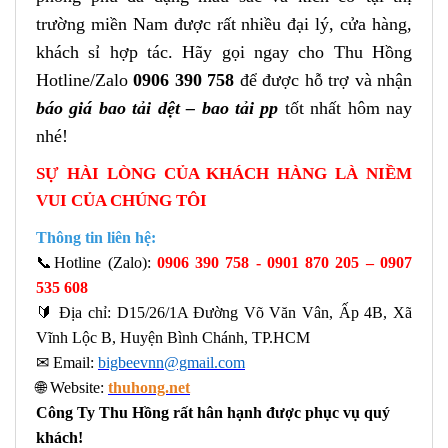
trường miền Nam được rất nhiều đại lý, cửa hàng,
khách sỉ hợp tác. Hãy gọi ngay cho Thu Hồng
Hotline/Zalo
0906 390 758
để được hỗ trợ và nhận
báo giá bao tải dệt – bao tải pp
tốt nhất hôm nay
nhé!
SỰ HÀI LÒNG CỦA KHÁCH HÀNG LÀ NIỀM
VUI CỦA CHÚNG TÔI
T
hông tin liên hệ:
📞
Hotline (Zalo):
0906 390 758 - 0901 870 205 – 0907
535 608
🔰
Địa chỉ: D15/26/1A Đường Võ Văn Vân, Ấp 4B, Xã
Vĩnh Lộc B, Huyện Bình Chánh, TP.HCM
✉
Email:
bigbeevnn@gmail.com
🌐
Website:
thuhong.net
Công Ty Thu Hồng rất hân hạnh được phục vụ quý
khách!