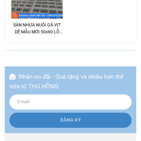
SÀN NHỰA NUÔI GÀ VỊT
DÊ MẪU MỚI 50x60 LỖ
LỤC GIÁC
Nhận ưu đãi - Quà tặng và nhiều hơn thế
nữa từ THU HỒNG
ĐĂNG KÝ