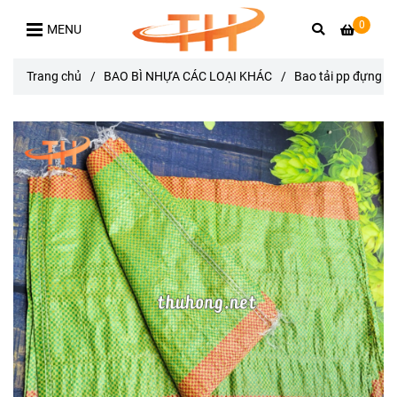
0
MENU
Trang chủ
/
BAO BÌ NHỰA CÁC LOẠI KHÁC
/
Bao tải pp đựng lú