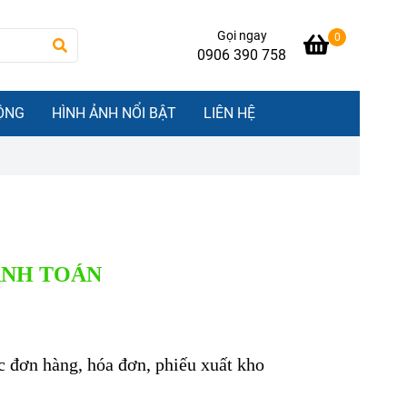
Gọi ngay
0
0906 390 758
ỘNG
HÌNH ẢNH NỔI BẬT
LIÊN HỆ
NH TOÁ
N
c đơn hàng, hóa đơn, phiếu xuất kho