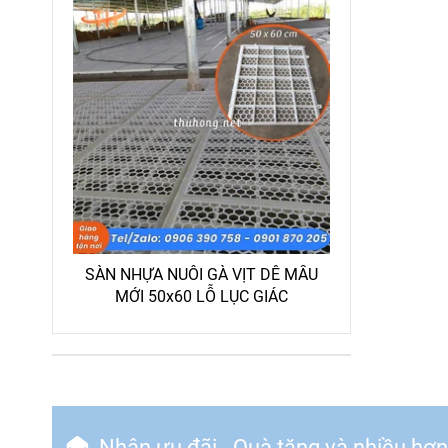
SÀN NHỰA NUÔI GÀ VỊT DÊ MẪU
MỚI 50x60 LỖ LỤC GIÁC
Nhận ưu đãi - Quà tặng và nhiều hơ