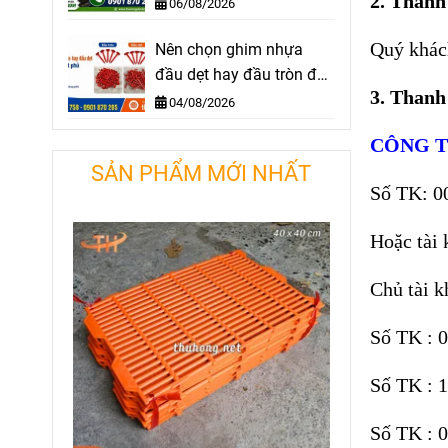
2. Thanh 
chống cỏ dại hiệu quả
06/08/2026
Quý khách
Nên chọn ghim nhựa
đầu dẹt hay đầu tròn để
3. Thanh
cố định bạt phủ?
04/08/2026
CÔNG T
SẢN PHẨM MỚI NHẤT
Số TK: 0
Hoặc tài 
Chủ tài 
Số TK : 
Số TK : 
Số TK : 