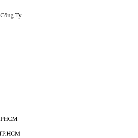
g Công Ty
, TPHCM
, TP.HCM