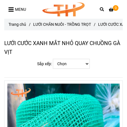
0
MENU
Trang chủ
/
LƯỚI CHĂN NUÔI - TRỒNG TRỌT
/
LƯỚI CƯỚC XA
LƯỚI CƯỚC XANH MẮT NHỎ QUAY CHUỒNG GÀ
VỊT
Sắp xếp: