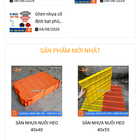
06/08/2026
04/08/2026
chống cỏ dại
cố định bạt
hiệu quả
Ghim nhựa cố
phủ?
định bạt phủ,
màng phủ
04/08/2026
nông nghiệp
giá sỉ
SẢN PHẨM MỚI NHẤT
SÀN NHỰA NUÔI HEO
SÀN NHỰA NUÔI HEO
40x40
40x55