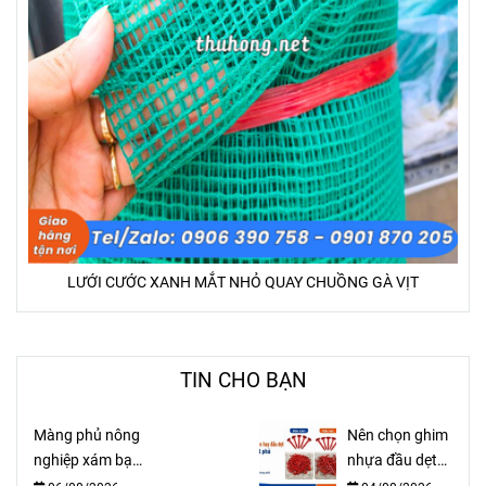
LƯỚI CƯỚC XANH MẮT NHỎ QUAY CHUỒNG GÀ VỊT
TIN CHO BẠN
Màng phủ nông
Nên chọn ghim
nghiệp xám bạc
nhựa đầu dẹt
20 mic giá sỉ,
hay đầu tròn để