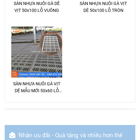
SÀN NHỰA NUÔI GÀ DÊ
SÀN NHỰA NUÔI GÀ VỊT
VỊT 50x100 LỖ VUÔNG
DÊ 50x100 LỖ TRÒN
SÀN NHỰA NUÔI GÀ VỊT
DÊ MẪU MỚI 50x60 LỖ
LỤC GIÁC
Nhận ưu đãi - Quà tặng và nhiều hơn thế