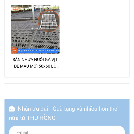
SÀN NHỰA NUÔI GÀ VỊT
DÊ MẪU MỚI 50x60 LỖ
LỤC GIÁC
Nhận ưu đãi - Quà tặng và nhiều hơn thế
nữa từ THU HỒNG