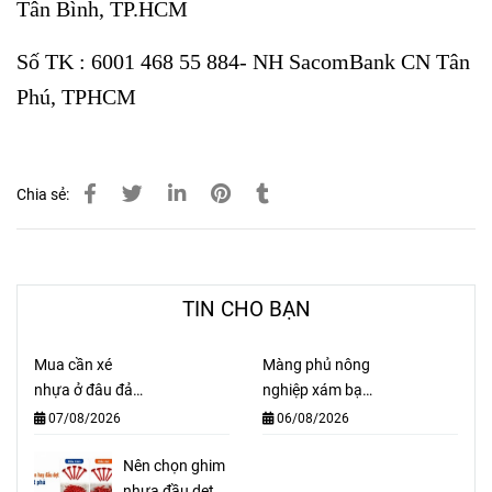
Tân Bình, TP.HCM
Số TK : 6001 468 55 884- NH SacomBank CN Tân
Phú, TPHCM
Chia sẻ:
TIN CHO BẠN
Mua cần xé
Màng phủ nông
nhựa ở đâu đảm
nghiệp xám bạc
bảo chất lượng
20 mic giá sỉ,
07/08/2026
06/08/2026
giá sỉ rẻ?
chống cỏ dại
Nên chọn ghim
hiệu quả
nhựa đầu dẹt