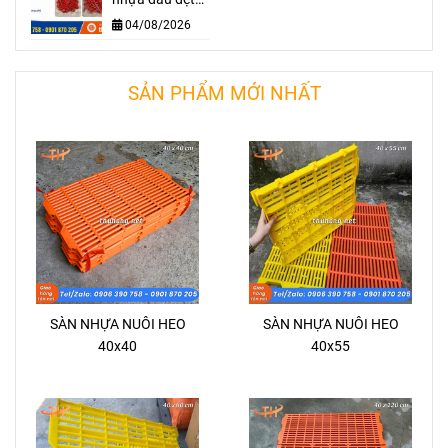
hay đầu tròn để
04/08/2026
cố định bạt
phủ?
SẢN PHẨM MỚI NHẤT
SÀN NHỰA NUÔI HEO
SÀN NHỰA NUÔI HEO
40x40
40x55