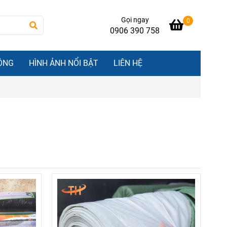
Gọi ngay
0
0906 390 758
ỘNG
HÌNH ẢNH NỔI BẬT
LIÊN HỆ