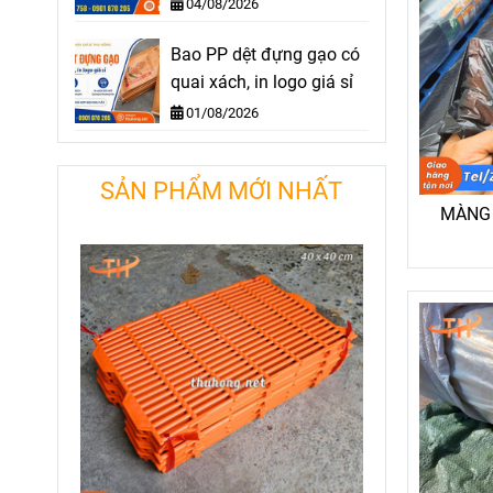
nghiệp giá sỉ
04/08/2026
Bao PP dệt đựng gạo có
quai xách, in logo giá sỉ
01/08/2026
SẢN PHẨM MỚI NHẤT
MÀNG 