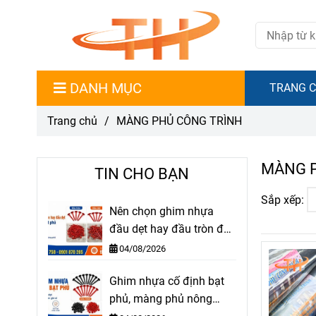
DANH MỤC
TRANG 
Trang chủ
/
MÀNG PHỦ CÔNG TRÌNH
MÀNG P
TIN CHO BẠN
Sắp xếp:
Nên chọn ghim nhựa
đầu dẹt hay đầu tròn để
cố định bạt phủ?
04/08/2026
Ghim nhựa cố định bạt
phủ, màng phủ nông