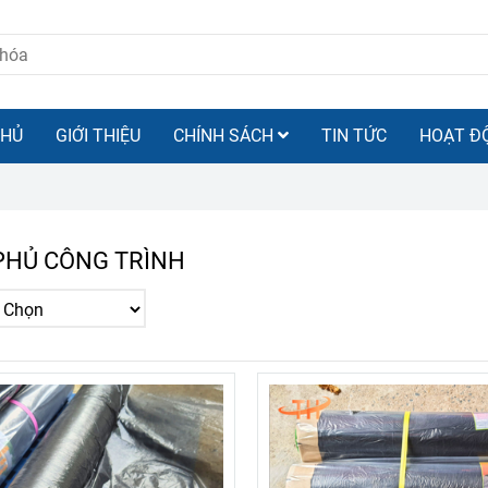
CHỦ
GIỚI THIỆU
CHÍNH SÁCH
TIN TỨC
HOẠT Đ
HỦ CÔNG TRÌNH