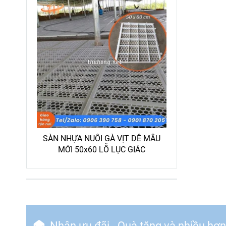
SÀN NHỰA NUÔI GÀ VỊT DÊ MẪU
MỚI 50x60 LỖ LỤC GIÁC
Nhận ưu đãi - Quà tặng và nhiều hơ