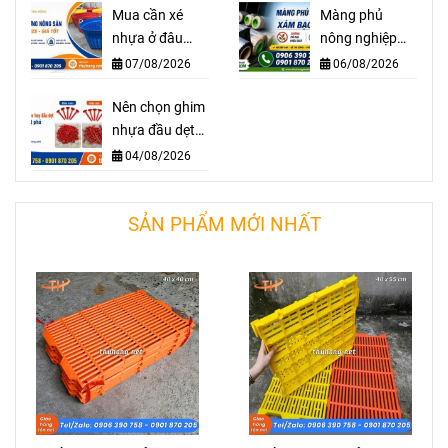
Mua cần xé
Màng phủ
nhựa ở đâu
nông nghiệp
đảm bảo chất
xám bạc 20 mic
07/08/2026
06/08/2026
lượng giá sỉ rẻ?
giá sỉ, chống cỏ
Nên chọn ghim
dại hiệu quả
nhựa đầu dẹt
hay đầu tròn để
04/08/2026
cố định bạt
phủ?
SẢN PHẨM MỚI NHẤT