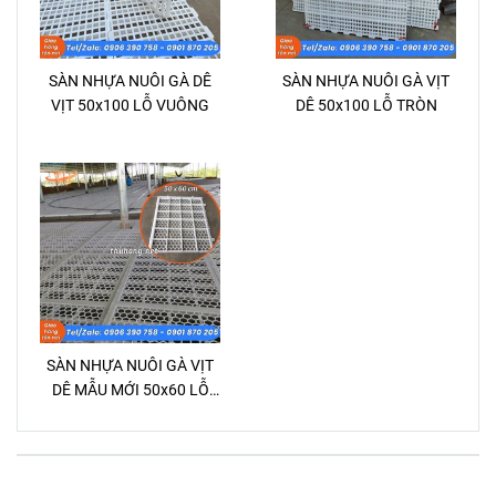
SÀN NHỰA NUÔI GÀ DÊ
SÀN NHỰA NUÔI GÀ VỊT
VỊT 50x100 LỖ VUÔNG
DÊ 50x100 LỖ TRÒN
SÀN NHỰA NUÔI GÀ VỊT
DÊ MẪU MỚI 50x60 LỖ
LỤC GIÁC