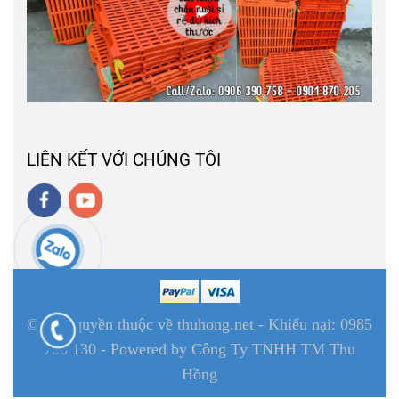
LIÊN KẾT VỚI CHÚNG TÔI
© Bản quyền thuộc về thuhong.net - Khiếu nại: 0985
706 130 - Powered by Công Ty TNHH TM Thu
Hồng